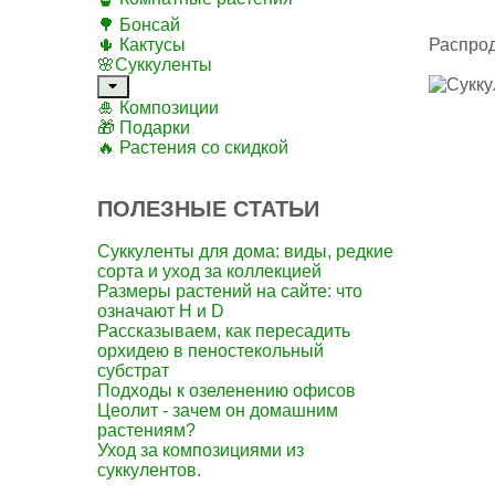
🌳 Бонсай
🌵 Кактусы
Распро
🌸Суккуленты
🎍 Композиции
🎁 Подарки
🔥 Растения со скидкой
ПОЛЕЗНЫЕ СТАТЬИ
Суккуленты для дома: виды, редкие
сорта и уход за коллекцией
Размеры растений на сайте: что
означают H и D
Рассказываем, как пересадить
орхидею в пеностекольный
субстрат
Подходы к озеленению офисов
Цеолит - зачем он домашним
растениям?
Уход за композициями из
суккулентов.