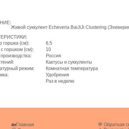
НИЕ:
Живой суккулент Echeveria BaiJiJi Clustering (Эхевер
ТЕРИСТИКИ:
 горшка (см):
6.5
с горшком (см):
10
 производства:
Россия
стений:
Кактусы и суккуленты
атурный режим:
Комнатная температура
мка:
Удобрения
Раз в неделю
🏡Главная
💬 Обратная с