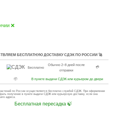
ичии ❌
ТВЛЯЕМ БЕСПЛАТНУЮ ДОСТАВКУ СДЭК ПО РОССИИ 🚀
Обычно 2–8 дней после
💳
Бесплатно
отправки
📦
В пункте выдачи СДЭК или курьером до двери
растений по России осуществляется бесплатно службой СДЭК. При оформлении
брать получение в пункте выдачи СДЭК или курьерскую доставку, если она
шего адреса.
Бесплатная пересадка 🍃