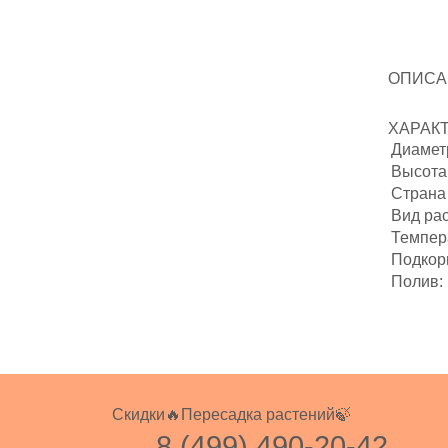
ОПИСА
ХАРАК
Диаметр
Высота 
Страна
Вид ра
Темпер
Подкор
Полив:
Скидки🔥
Пересадка растений🍃
8 (499) 490-20-42