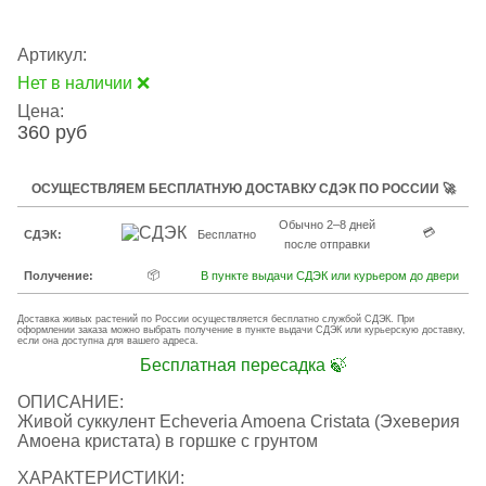
Артикул:
Нет в наличии ❌
Цена:
360 руб
ОСУЩЕСТВЛЯЕМ БЕСПЛАТНУЮ ДОСТАВКУ СДЭК ПО РОССИИ 🚀
Обычно 2–8 дней
💳
СДЭК:
Бесплатно
после отправки
📦
Получение:
В пункте выдачи СДЭК или курьером до двери
Доставка живых растений по России осуществляется бесплатно службой СДЭК. При
оформлении заказа можно выбрать получение в пункте выдачи СДЭК или курьерскую доставку,
если она доступна для вашего адреса.
Бесплатная пересадка 🍃
ОПИСАНИЕ:
Живой суккулент Echeveria Amoena Cristata (Эхеверия
Амоена кристата) в горшке с грунтом
ХАРАКТЕРИСТИКИ: