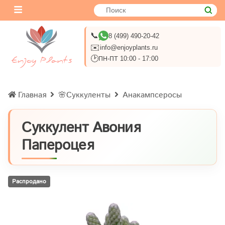
📞
8 (499) 490-20-42
✉️
info@enjoyplants.ru
🕑
ПН-ПТ 10:00 - 17:00
Главная
🌸Суккуленты
Анакампсеросы
Суккулент Авония
Папероцея
Распродано