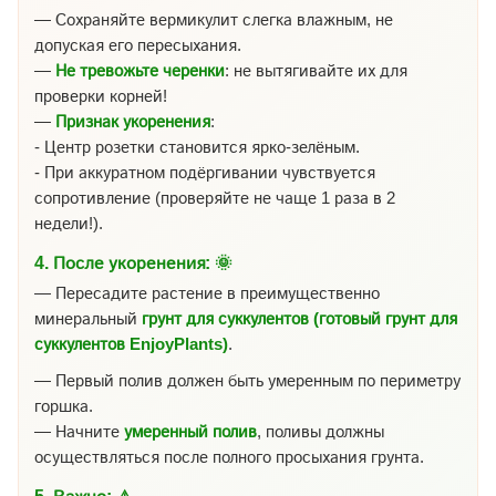
— Сохраняйте вермикулит слегка влажным, не
допуская его пересыхания.
—
Не тревожьте черенки
: не вытягивайте их для
проверки корней!
—
Признак укоренения
:
- Центр розетки становится ярко-зелёным.
- При аккуратном подёргивании чувствуется
сопротивление (проверяйте не чаще 1 раза в 2
недели!).
4.
После укоренения:
🌞
— Пересадите растение в преимущественно
минеральный
грунт для суккулентов (готовый грунт для
суккулентов EnjoyPlants)
.
— Первый полив должен быть умеренным по периметру
горшка.
— Начните
умеренный полив
, поливы должны
осуществляться после полного просыхания грунта.