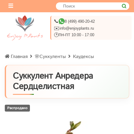
📞
8 (499) 490-20-42
✉️
info@enjoyplants.ru
🕑
ПН-ПТ 10:00 - 17:00
Главная
🌸Суккуленты
Каудексы
Суккулент Анредера
Сердцелистная
Распродано