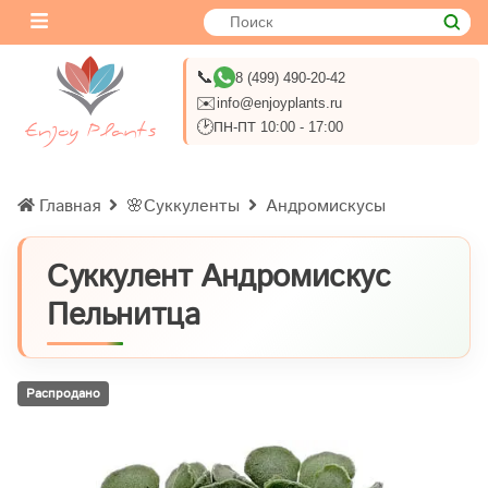
📞
8 (499) 490-20-42
✉️
info@enjoyplants.ru
🕑
ПН-ПТ 10:00 - 17:00
Главная
🌸Суккуленты
Андромискусы
Суккулент Андромискус
Пельнитца
Распродано