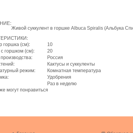
НИЕ:
Живой суккулент в горшке Albuca Spiralis (Альбука Сп
ТЕРИСТИКИ:
 горшка (см):
10
с горшком (см):
20
 производства:
Россия
стений:
Кактусы и суккуленты
атурный режим:
Комнатная температура
мка:
Удобрения
Раз в неделю
же могут понравиться