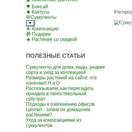
🌳 Бонсай
🌵 Кактусы
Распро
🌸Суккуленты
🎍 Композиции
🎁 Подарки
🔥 Растения со скидкой
ПОЛЕЗНЫЕ СТАТЬИ
Суккуленты для дома: виды, редкие
сорта и уход за коллекцией
Размеры растений на сайте: что
означают H и D
Рассказываем, как пересадить
орхидею в пеностекольный
субстрат
Подходы к озеленению офисов
Цеолит - зачем он домашним
растениям?
Уход за композициями из
суккулентов.