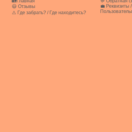
🏡Главная
💬 Обратная с
💼 Реквизиты /
😃 Отзывы
Пользователь
⚠️ Где забрать? / Где находитесь?