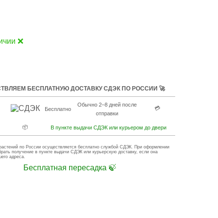
ичии ❌
ТВЛЯЕМ БЕСПЛАТНУЮ ДОСТАВКУ СДЭК ПО РОССИИ 🚀
Обычно 2–8 дней после
💳
Бесплатно
отправки
📦
В пункте выдачи СДЭК или курьером до двери
растений по России осуществляется бесплатно службой СДЭК. При оформлении
брать получение в пункте выдачи СДЭК или курьерскую доставку, если она
шего адреса.
Бесплатная пересадка 🍃