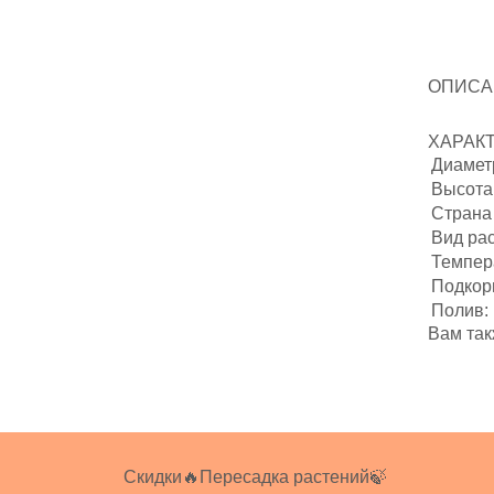
ОПИСА
ХАРАК
Диаметр
Высота 
Страна
Вид ра
Темпер
Подкор
Полив:
Вам так
Скидки🔥
Пересадка растений🍃