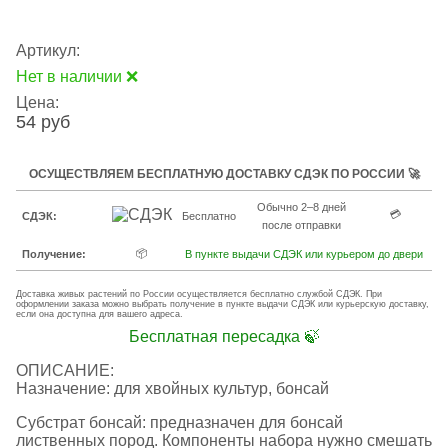
Артикул:
Нет в наличии ❌
Цена:
54 руб
ОСУЩЕСТВЛЯЕМ БЕСПЛАТНУЮ ДОСТАВКУ СДЭК ПО РОССИИ 🚀
Обычно 2–8 дней
💳
СДЭК:
Бесплатно
после отправки
📦
Получение:
В пункте выдачи СДЭК или курьером до двери
Доставка живых растений по России осуществляется бесплатно службой СДЭК. При
оформлении заказа можно выбрать получение в пункте выдачи СДЭК или курьерскую доставку,
если она доступна для вашего адреса.
Бесплатная пересадка 🍃
ОПИСАНИЕ:
Назначение: для хвойных культур, бонсай
Субстрат бонсай: предназначен для бонсай
лиственных пород. Компоненты набора нужно смешать