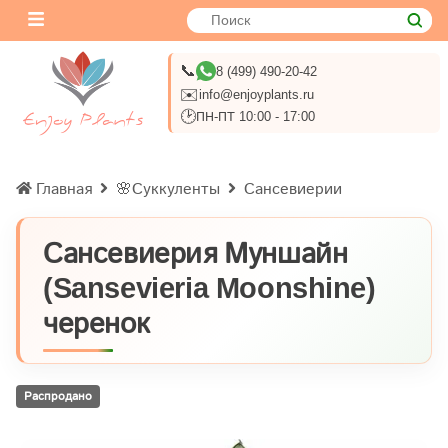
📞
8 (499) 490-20-42
✉️
info@enjoyplants.ru
🕑
ПН-ПТ 10:00 - 17:00
Главная
🌸Суккуленты
Сансевиерии
Сансевиерия Муншайн
(Sansevieria Moonshine)
черенок
Распродано