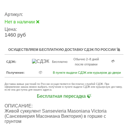
Артикул:
Нет в наличии ❌
Цена:
1460 руб
ОСУЩЕСТВЛЯЕМ БЕСПЛАТНУЮ ДОСТАВКУ СДЭК ПО РОССИИ 🚀
Обычно 2–8 дней
💳
СДЭК:
Бесплатно
после отправки
📦
Получение:
В пункте выдачи СДЭК или курьером до двери
Доставка живых растений по России осуществляется бесплатно службой СДЭК. При
оформлении заказа можно выбрать получение в пункте выдачи СДЭК или курьерскую доставку,
если она доступна для вашего адреса.
Бесплатная пересадка 🍃
ОПИСАНИЕ:
Живой суккулент Sansevieria Masoniana Victoria
(Сансевиерия Масониана Виктория) в горшке с
грунтом