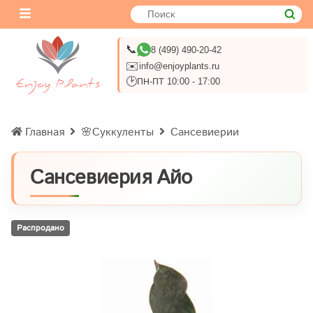
📞
8 (499) 490-20-42
✉️
info@enjoyplants.ru
🕑
ПН-ПТ 10:00 - 17:00
Главная
🌸Суккуленты
Сансевиерии
Сансевиерия Айо
Распродано