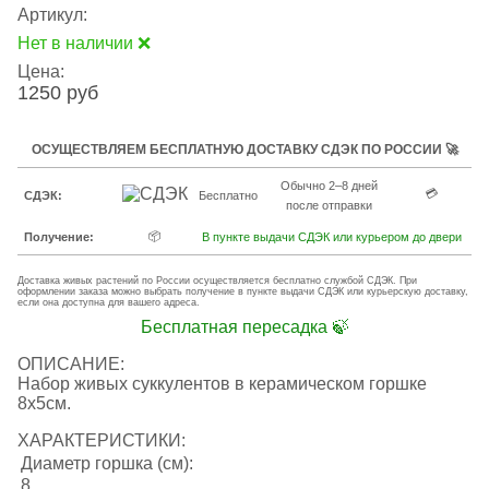
Артикул:
Нет в наличии ❌
Цена:
1250 руб
ОСУЩЕСТВЛЯЕМ БЕСПЛАТНУЮ ДОСТАВКУ СДЭК ПО РОССИИ 🚀
Обычно 2–8 дней
💳
СДЭК:
Бесплатно
после отправки
📦
Получение:
В пункте выдачи СДЭК или курьером до двери
Доставка живых растений по России осуществляется бесплатно службой СДЭК. При
оформлении заказа можно выбрать получение в пункте выдачи СДЭК или курьерскую доставку,
если она доступна для вашего адреса.
Бесплатная пересадка 🍃
ОПИСАНИЕ:
Набор живых суккулентов в керамическом горшке
8х5см.
ХАРАКТЕРИСТИКИ:
Диаметр горшка (см):
8