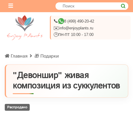
📞
8 (499) 490-20-42
✉️
info@enjoyplants.ru
🕑
ПН-ПТ 10:00 - 17:00
Главная
🎁 Подарки
"Девоншир" живая
композиция из суккулентов
Распродано