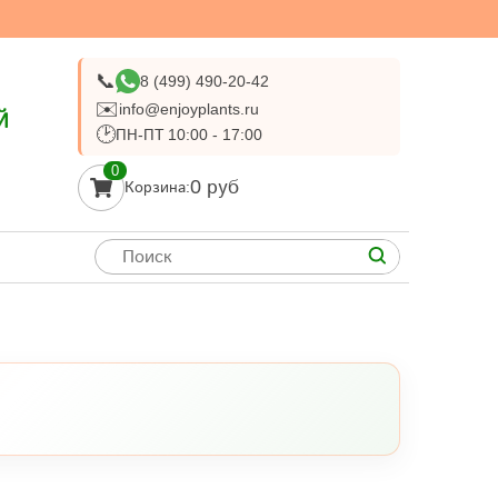
📞
8 (499) 490-20-42
✉️
info@enjoyplants.ru
Й
🕑
ПН-ПТ 10:00 - 17:00
0
0 руб
Корзина: