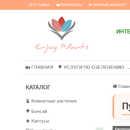
😃ОТЗЫВЫ
💼РЕКВИЗИТЫ
🔑ЛИЧНЫЙ КАБИНЕТ
ИНТЕ
🏡 ГЛАВНАЯ
🌳 УСЛУГИ ПО ОЗЕЛЕНЕНИЮ
Главн
КАТАЛОГ
🪴 Комнатные растения
П
🌳 Бонсай
🌵 Кактусы
Распрод