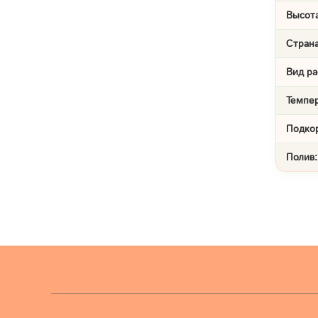
Высота
Страна
Вид ра
Темпе
Подко
Полив: