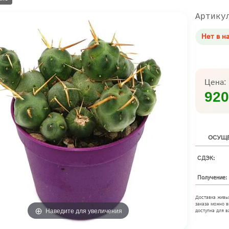
Артику
Нет в н
Цена:
920
ОСУЩЕ
СДЭК:
Получение:
Доставка живы
заказа можно в
Наведите для увеличения
доступна для в