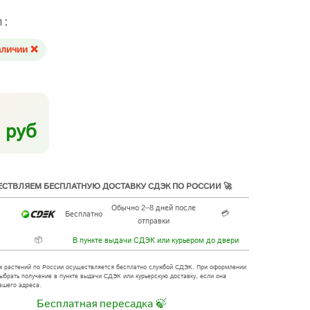
л:
аличии ❌
 руб
СТВЛЯЕМ БЕСПЛАТНУЮ ДОСТАВКУ СДЭК ПО РОССИИ 🚀
Обычно 2–8 дней после
💳
Бесплатно
отправки
📦
В пункте выдачи СДЭК или курьером до двери
х растений по России осуществляется бесплатно службой СДЭК. При оформлении
ыбрать получение в пункте выдачи СДЭК или курьерскую доставку, если она
ашего адреса.
Бесплатная пересадка 🍃