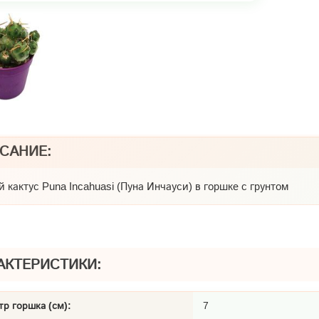
САНИЕ:
й кактус
Puna Incahuasi (Пуна Инчауси) в горшке с грунтом
АКТЕРИСТИКИ:
р горшка (см):
7