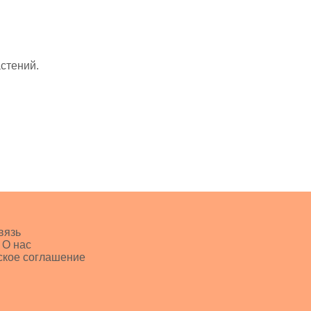
стений.
вязь
 О нас
ское соглашение