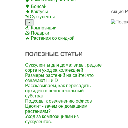
🌳 Бонсай
🌵 Кактусы
Акция
Р
🌸Суккуленты
🎍 Композиции
🎁 Подарки
🔥 Растения со скидкой
ПОЛЕЗНЫЕ СТАТЬИ
Суккуленты для дома: виды, редкие
сорта и уход за коллекцией
Размеры растений на сайте: что
означают H и D
Рассказываем, как пересадить
орхидею в пеностекольный
субстрат
Подходы к озеленению офисов
Цеолит - зачем он домашним
растениям?
Уход за композициями из
суккулентов.