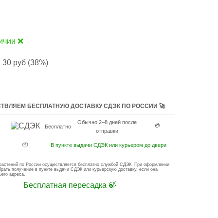
ичии ❌
 30 руб (38%)
ТВЛЯЕМ БЕСПЛАТНУЮ ДОСТАВКУ СДЭК ПО РОССИИ 🚀
Обычно 2–8 дней после
💳
Бесплатно
отправки
📦
В пункте выдачи СДЭК или курьером до двери
растений по России осуществляется бесплатно службой СДЭК. При оформлении
брать получение в пункте выдачи СДЭК или курьерскую доставку, если она
шего адреса.
Бесплатная пересадка 🍃