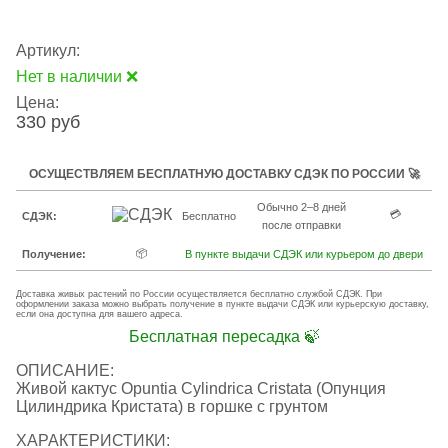
Артикул:
Нет в наличии ❌
Цена:
330 руб
ОСУЩЕСТВЛЯЕМ БЕСПЛАТНУЮ ДОСТАВКУ СДЭК ПО РОССИИ 🚀
Обычно 2–8 дней
💳
СДЭК:
Бесплатно
после отправки
📦
Получение:
В пункте выдачи СДЭК или курьером до двери
Доставка живых растений по России осуществляется бесплатно службой СДЭК. При
оформлении заказа можно выбрать получение в пункте выдачи СДЭК или курьерскую доставку,
если она доступна для вашего адреса.
Бесплатная пересадка 🍃
ОПИСАНИЕ:
Живой кактус Opuntia Cylindrica Cristata (Опунция
Цилиндрика Кристата) в горшке с грунтом
ХАРАКТЕРИСТИКИ: