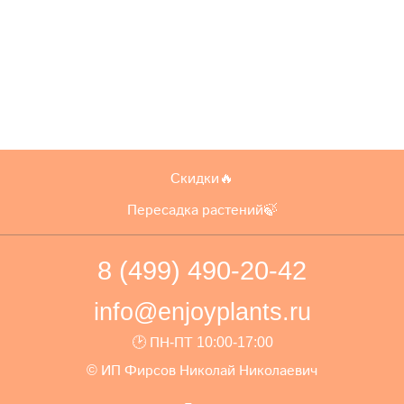
Скидки🔥
Пересадка растений🍃
8 (499) 490-20-42
info@enjoyplants.ru
🕑 ПН-ПТ 10:00-17:00
© ИП Фирсов Николай Николаевич