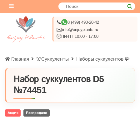
📞
8 (499) 490-20-42
✉️
info@enjoyplants.ru
🕑
ПН-ПТ 10:00 - 17:00
Главная
🌸Суккуленты
Наборы суккулентов 🧩
Набор суккулентов D5
№74451
Акция
Распродано