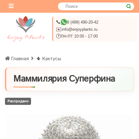
📞
8 (499) 490-20-42
✉️
info@enjoyplants.ru
🕑
ПН-ПТ 10:00 - 17:00
Главная
🌵 Кактусы
Маммилярия Суперфина
Распродано