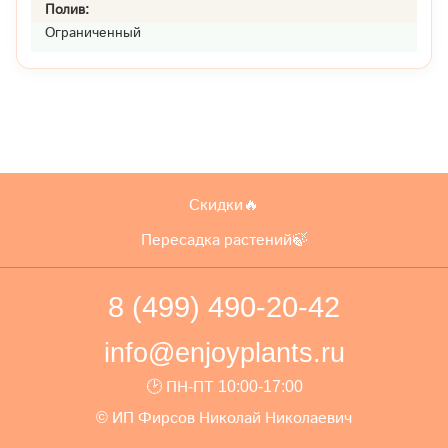
Полив:
Ограниченный
Скидки🔥
Пересадка растений🍃
8 (499) 490-20-42
info@enjoyplants.ru
🕑 ПН-ПТ 10:00-17:00
© ИП Фирсов Николай Николаевич