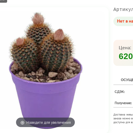
Артику
Нет в н
Цена:
620
ОСУЩЕ
СДЭК:
Получение:
Доставка живы
заказа можно в
Наведите для увеличения
доступна для в