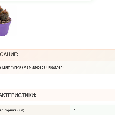
САНИЕ:
ea Mammifera (Маммифера Фрайлея)
АКТЕРИСТИКИ:
р горшка (см):
7