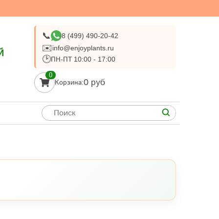
📞
8 (499) 490-20-42
✉️
info@enjoyplants.ru
Й
🕑
ПН-ПТ 10:00 - 17:00
0
0 руб
Корзина: