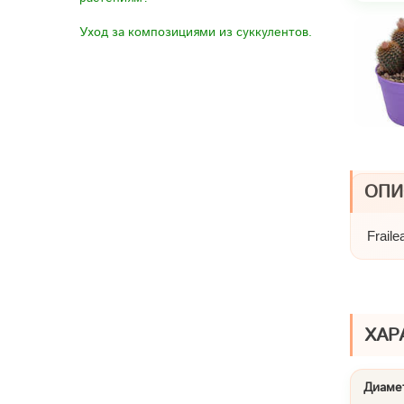
Уход за композициями из суккулентов.
ОПИ
Frail
ХАР
Диамет