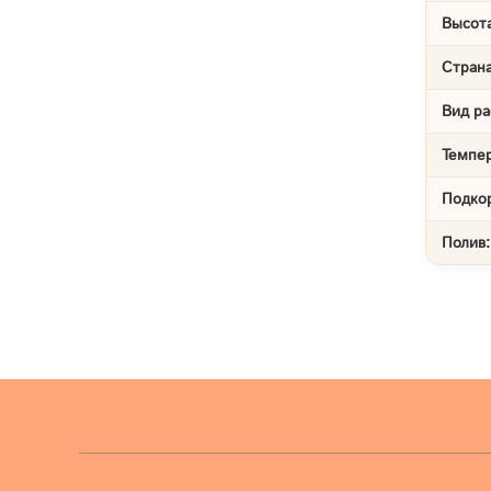
Высота
Страна
Вид ра
Темпе
Подко
Полив: