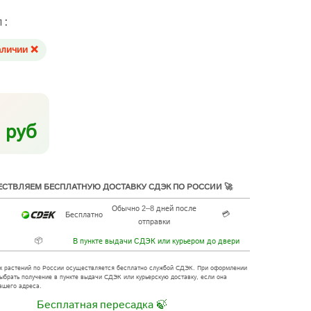
л:
аличии ❌
 руб
СТВЛЯЕМ БЕСПЛАТНУЮ ДОСТАВКУ СДЭК ПО РОССИИ 🚀
Обычно 2–8 дней после
💳
Бесплатно
отправки
📦
В пункте выдачи СДЭК или курьером до двери
х растений по России осуществляется бесплатно службой СДЭК. При оформлении
ыбрать получение в пункте выдачи СДЭК или курьерскую доставку, если она
ашего адреса.
Бесплатная пересадка 🍃