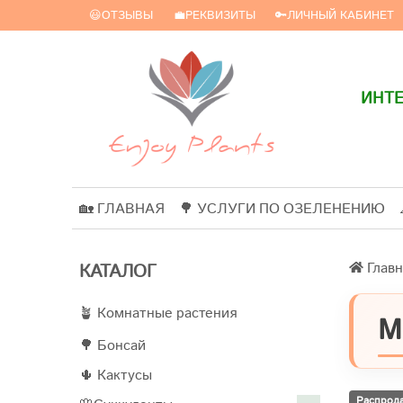
😃ОТЗЫВЫ
💼РЕКВИЗИТЫ
🔑ЛИЧНЫЙ КАБИНЕТ
ИНТЕ
🏡 ГЛАВНАЯ
🌳 УСЛУГИ ПО ОЗЕЛЕНЕНИЮ
Главн
КАТАЛОГ
🪴 Комнатные растения
М
🌳 Бонсай
🌵 Кактусы
Распрод