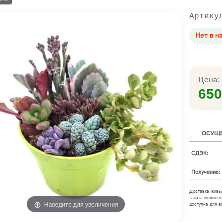
Артику
Нет в н
Цена:
650
ОСУЩЕ
СДЭК:
Получение:
Доставка живы
заказа можно в
Наведите для увеличения
доступна для в