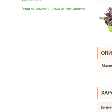
Уход за композициями из суккулентов.
ОПИ
Мален
ХАР
Диамет