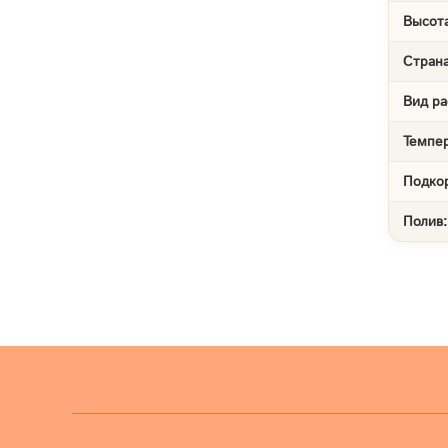
Высота
Страна
Вид ра
Темпе
Подко
Полив: