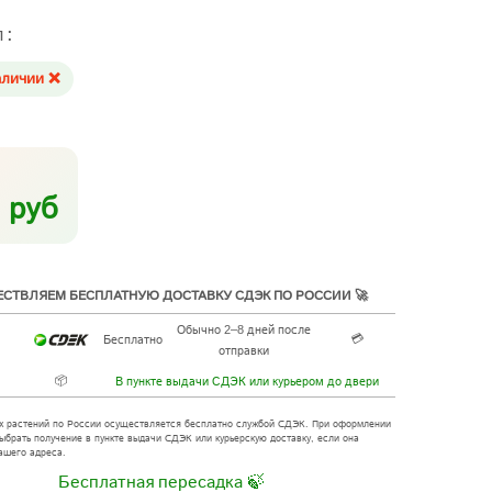
л:
аличии ❌
 руб
СТВЛЯЕМ БЕСПЛАТНУЮ ДОСТАВКУ СДЭК ПО РОССИИ 🚀
Обычно 2–8 дней после
💳
Бесплатно
отправки
📦
В пункте выдачи СДЭК или курьером до двери
х растений по России осуществляется бесплатно службой СДЭК. При оформлении
ыбрать получение в пункте выдачи СДЭК или курьерскую доставку, если она
ашего адреса.
Бесплатная пересадка 🍃