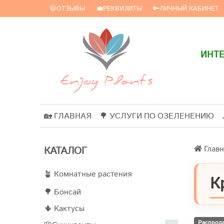
😃ОТЗЫВЫ
💼РЕКВИЗИТЫ
🔑ЛИЧНЫЙ КАБИНЕТ
ИНТЕ
🏡 ГЛАВНАЯ
🌳 УСЛУГИ ПО ОЗЕЛЕНЕНИЮ
Главн
КАТАЛОГ
🪴 Комнатные растения
К
🌳 Бонсай
🌵 Кактусы
Распрод