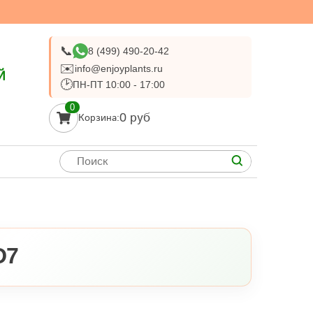
📞
8 (499) 490-20-42
✉️
info@enjoyplants.ru
Й
🕑
ПН-ПТ 10:00 - 17:00
0
0 руб
Корзина:
D7