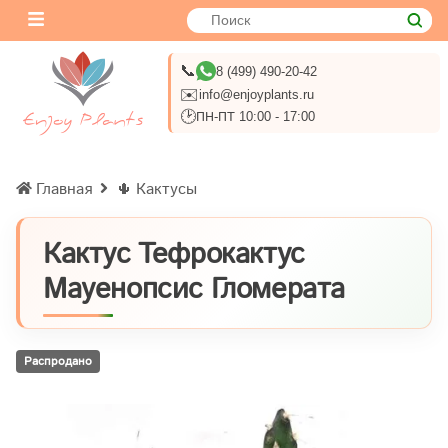
📞
8 (499) 490-20-42
✉️
info@enjoyplants.ru
🕑
ПН-ПТ 10:00 - 17:00
Главная
🌵 Кактусы
Кактус Тефрокактус
Мауенопсис Гломерата
Распродано