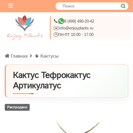
📞
8 (499) 490-20-42
✉️
info@enjoyplants.ru
🕑
ПН-ПТ 10:00 - 17:00
Главная
🌵 Кактусы
Кактус Тефрокактус
Артикулатус
Распродано