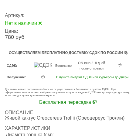
Артикул:
Нет в наличии ❌
Цена:
780 руб
ОСУЩЕСТВЛЯЕМ БЕСПЛАТНУЮ ДОСТАВКУ СДЭК ПО РОССИИ 🚀
Обычно 2–8 дней
💳
СДЭК:
Бесплатно
после отправки
📦
Получение:
В пункте выдачи СДЭК или курьером до двери
Доставка живых растений по России осуществляется бесплатно службой СДЭК. При
оформлении заказа можно выбрать получение в пункте выдачи СДЭК или курьерскую доставку,
если она доступна для вашего адреса.
Бесплатная пересадка 🍃
ОПИСАНИЕ:
Живой кактус Oreocereus Trollii (Ореоцереус Тролли)
ХАРАКТЕРИСТИКИ:
Диаметр горшка (см):