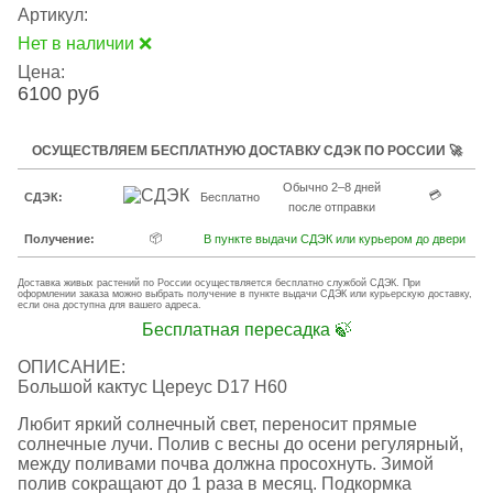
Артикул:
Нет в наличии ❌
Цена:
6100 руб
ОСУЩЕСТВЛЯЕМ БЕСПЛАТНУЮ ДОСТАВКУ СДЭК ПО РОССИИ 🚀
Обычно 2–8 дней
💳
СДЭК:
Бесплатно
после отправки
📦
Получение:
В пункте выдачи СДЭК или курьером до двери
Доставка живых растений по России осуществляется бесплатно службой СДЭК. При
оформлении заказа можно выбрать получение в пункте выдачи СДЭК или курьерскую доставку,
если она доступна для вашего адреса.
Бесплатная пересадка 🍃
ОПИСАНИЕ:
Большой кактус Цереус D17 H60
Любит яркий солнечный свет, переносит прямые
солнечные лучи. Полив с весны до осени регулярный,
между поливами почва должна просохнуть. Зимой
полив сокращают до 1 раза в месяц. Подкормка