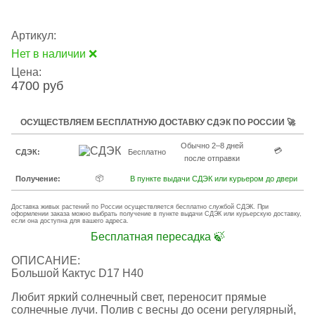
Артикул:
Нет в наличии ❌
Цена:
4700 руб
ОСУЩЕСТВЛЯЕМ БЕСПЛАТНУЮ ДОСТАВКУ СДЭК ПО РОССИИ 🚀
Обычно 2–8 дней
💳
СДЭК:
Бесплатно
после отправки
📦
Получение:
В пункте выдачи СДЭК или курьером до двери
Доставка живых растений по России осуществляется бесплатно службой СДЭК. При
оформлении заказа можно выбрать получение в пункте выдачи СДЭК или курьерскую доставку,
если она доступна для вашего адреса.
Бесплатная пересадка 🍃
ОПИСАНИЕ:
Большой Кактус D17 H40
Любит яркий солнечный свет, переносит прямые
солнечные лучи. Полив с весны до осени регулярный,