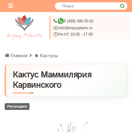
📞
8 (499) 490-20-42
✉️
info@enjoyplants.ru
🕑
ПН-ПТ 10:00 - 17:00
Главная
🌵 Кактусы
Кактус Маммилярия
Карвинского
Распродано