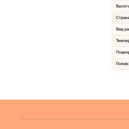
Высота
Страна
Вид ра
Темпе
Подко
Полив: