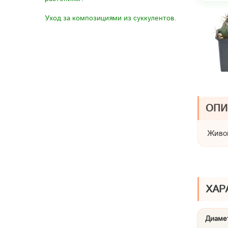
Уход за композициями из суккулентов.
ОПИ
Живой
ХАР
Диамет