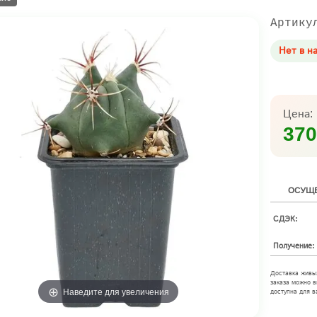
Артику
Нет в н
Цена:
370
ОСУЩЕ
СДЭК:
Получение:
Доставка живы
заказа можно в
Наведите для увеличения
доступна для в