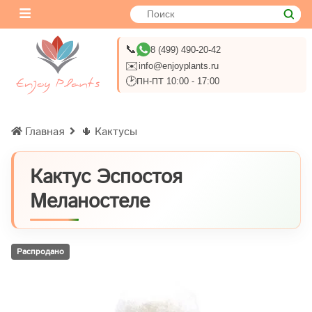
📞
8 (499) 490-20-42
✉️
info@enjoyplants.ru
🕑
ПН-ПТ 10:00 - 17:00
Главная
🌵 Кактусы
Кактус Эспостоя
Меланостеле
Распродано