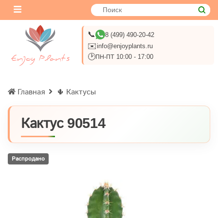
📞
8 (499) 490-20-42
✉️
info@enjoyplants.ru
🕑
ПН-ПТ 10:00 - 17:00
Главная
🌵 Кактусы
Кактус 90514
Распродано