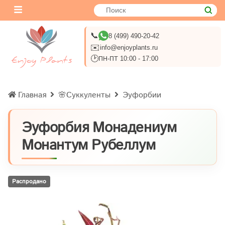
📞
8 (499) 490-20-42
✉️
info@enjoyplants.ru
🕑
ПН-ПТ 10:00 - 17:00
Главная
🌸Суккуленты
Эуфорбии
Эуфорбия Монадениум
Монантум Рубеллум
Распродано