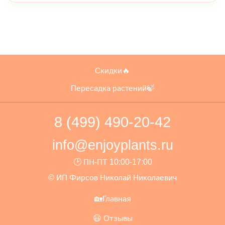
Скидки🔥
Пересадка растений🍃
8 (499) 490-20-42
info@enjoyplants.ru
🕑 ПН-ПТ 10:00-17:00
© ИП Фирсов Николай Николаевич
🏡Главная
😃 Отзывы