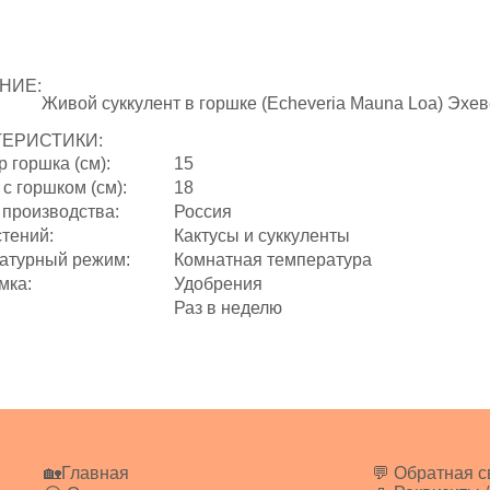
НИЕ:
Живой суккулент в горшке (Echeveria Mauna Loa) Эхе
ТЕРИСТИКИ:
 горшка (см):
15
с горшком (см):
18
 производства:
Россия
стений:
Кактусы и суккуленты
атурный режим:
Комнатная температура
мка:
Удобрения
Раз в неделю
🏡Главная
💬 Обратная с