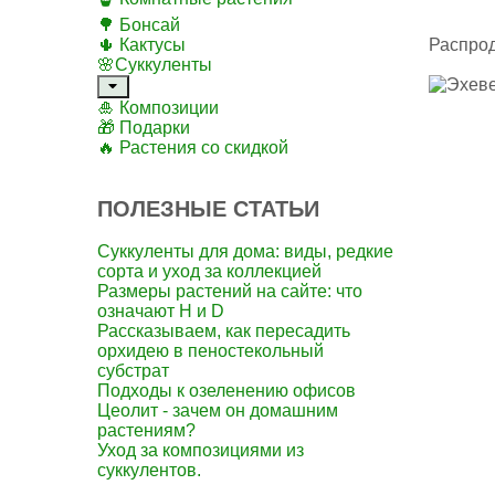
🌳 Бонсай
🌵 Кактусы
Распро
🌸Суккуленты
🎍 Композиции
🎁 Подарки
🔥 Растения со скидкой
ПОЛЕЗНЫЕ СТАТЬИ
Суккуленты для дома: виды, редкие
сорта и уход за коллекцией
Размеры растений на сайте: что
означают H и D
Рассказываем, как пересадить
орхидею в пеностекольный
субстрат
Подходы к озеленению офисов
Цеолит - зачем он домашним
растениям?
Уход за композициями из
суккулентов.