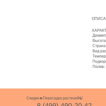
ОПИСА
ХАРАК
Диаметр
Высота 
Страна
Вид ра
Темпер
Подкор
Полив:
Скидки🔥
Пересадка растений🍃
8 (499) 490-20-42