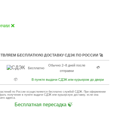
ичии ❌
ТВЛЯЕМ БЕСПЛАТНУЮ ДОСТАВКУ СДЭК ПО РОССИИ 🚀
Обычно 2–8 дней после
💳
Бесплатно
отправки
📦
В пункте выдачи СДЭК или курьером до двери
растений по России осуществляется бесплатно службой СДЭК. При оформлении
брать получение в пункте выдачи СДЭК или курьерскую доставку, если она
шего адреса.
Бесплатная пересадка 🍃