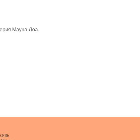
верия Мауна-Лоа
вязь