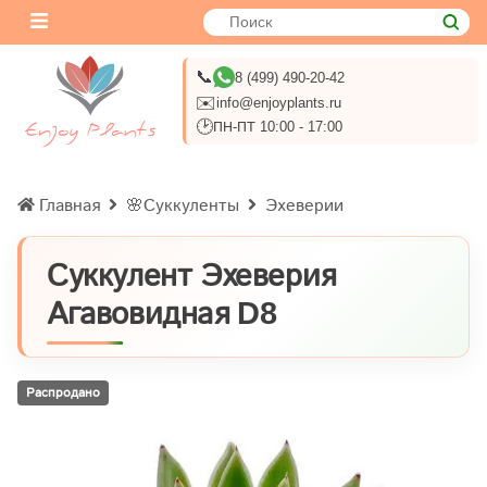
📞
8 (499) 490-20-42
✉️
info@enjoyplants.ru
🕑
ПН-ПТ 10:00 - 17:00
Главная
🌸Суккуленты
Эхеверии
Суккулент Эхеверия
Агавовидная D8
Распродано