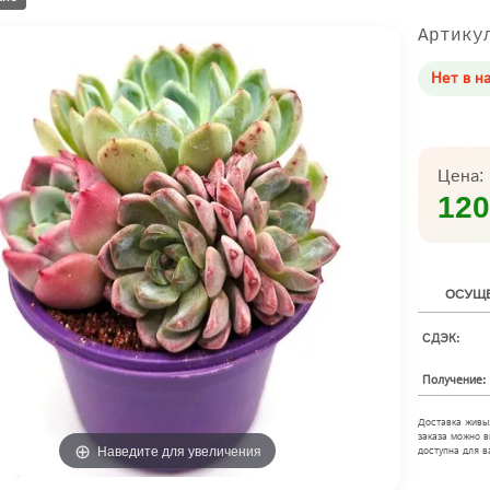
Артику
Нет в н
Цена:
120
ОСУЩЕ
СДЭК:
Получение:
Доставка живы
заказа можно в
Наведите для увеличения
доступна для в