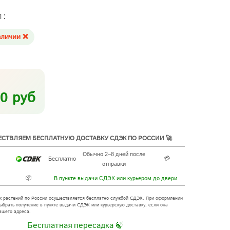
л:
аличии ❌
0 руб
СТВЛЯЕМ БЕСПЛАТНУЮ ДОСТАВКУ СДЭК ПО РОССИИ 🚀
Обычно 2–8 дней после
💳
Бесплатно
отправки
📦
В пункте выдачи СДЭК или курьером до двери
х растений по России осуществляется бесплатно службой СДЭК. При оформлении
ыбрать получение в пункте выдачи СДЭК или курьерскую доставку, если она
ашего адреса.
Бесплатная пересадка 🍃