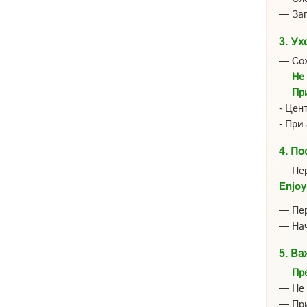
— Заг
3.
Ух
— Сох
—
Не
—
Пр
- Цен
- При
4.
По
— Пер
Enjoy
— Пер
— На
5.
Ва
—
Пр
— Не 
— При