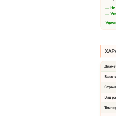
— Не 
— Уко
Удачи
ХАР
Диамет
Высота
Страна
Вид ра
Темпе