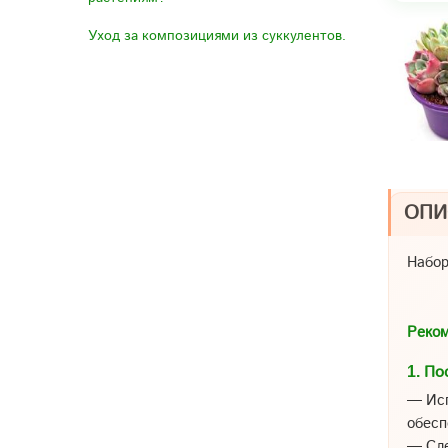
Уход за композициями из суккулентов.
ОПИ
Набор
Реком
1.
По
— Ис
обесп
— Сле