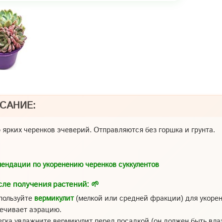
САНИЕ:
 ярких черенков эчеверий. Отправляются без горшка и грунта.
ендации по укоренению черенков суккулентов
сле получения растений:
🌱
пользуйте
вермикулит
(мелкой или средней фракции) для укорен
ечивает аэрацию.
гка увлажните вермикулит перед посадкой (он должен быть влаж