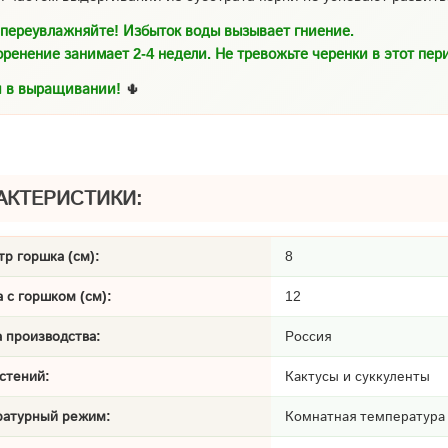
переувлажняйте! Избыток воды вызывает гниение.
ренение занимает 2-4 недели. Не тревожьте черенки в этот пер
 в выращивании!
🌵
АКТЕРИСТИКИ:
р горшка (см):
8
 с горшком (см):
12
 производства:
Россия
стений:
Кактусы и суккуленты
ратурный режим:
Комнатная температура