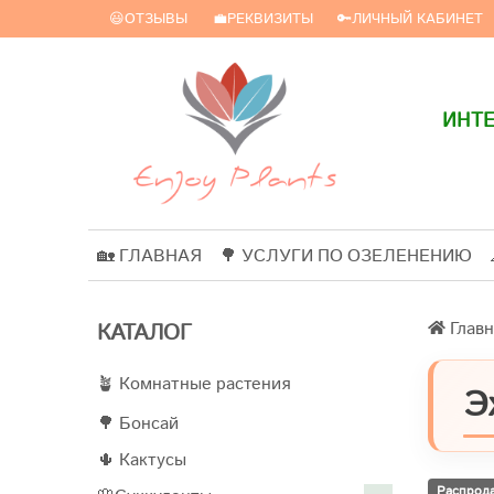
😃ОТЗЫВЫ
💼РЕКВИЗИТЫ
🔑ЛИЧНЫЙ КАБИНЕТ
ИНТЕ
🏡 ГЛАВНАЯ
🌳 УСЛУГИ ПО ОЗЕЛЕНЕНИЮ
Главн
КАТАЛОГ
🪴 Комнатные растения
Э
🌳 Бонсай
🌵 Кактусы
Распрод