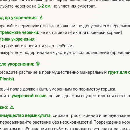
лубите черенок на
1-2 см
, не уплотняя субстрат.
од до укоренения:
💧
раняйте вермикулит слегка влажным, не допуская его пересыха
 тревожьте черенки
: не вытягивайте их для проверки корней!
изнак укоренения
:
тр розетки становится ярко-зелёным.
 аккуратном подёргивании чувствуется сопротивление (проверяйт
сле укоренения:
🌞
есадите растение в преимущественно минеральный
грунт для 
Plants)
.
вый полив должен быть умеренным по периметру горшка.
чните
умеренный полив
, поливы должны осуществляться после п
жно:
⚠️
еимущество вермикулита
: снижает риск гниения и переувлажне
пересаживайте растение без необходимости! Повреждение корн
 частом выдёргивании из субстрата корни не успевают развить