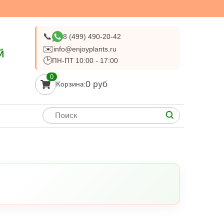
📞
8 (499) 490-20-42
✉️
info@enjoyplants.ru
Й
🕑
ПН-ПТ 10:00 - 17:00
0
0 руб
Корзина: