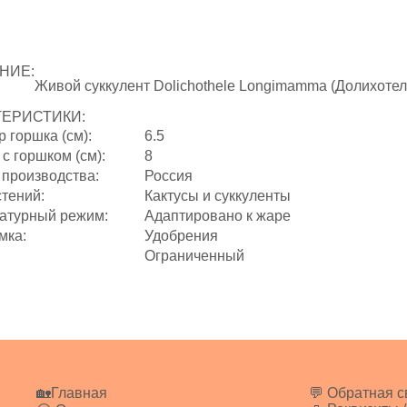
НИЕ:
Живой суккулент Dolichothele Longimamma (Долихотел
ТЕРИСТИКИ:
 горшка (см):
6.5
с горшком (см):
8
 производства:
Россия
стений:
Кактусы и суккуленты
атурный режим:
Адаптировано к жаре
мка:
Удобрения
Ограниченный
🏡Главная
💬 Обратная с