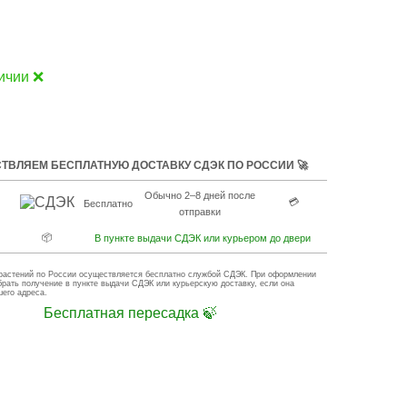
ичии ❌
ТВЛЯЕМ БЕСПЛАТНУЮ ДОСТАВКУ СДЭК ПО РОССИИ 🚀
Обычно 2–8 дней после
💳
Бесплатно
отправки
📦
В пункте выдачи СДЭК или курьером до двери
растений по России осуществляется бесплатно службой СДЭК. При оформлении
брать получение в пункте выдачи СДЭК или курьерскую доставку, если она
шего адреса.
Бесплатная пересадка 🍃