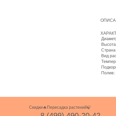
ОПИСА
ХАРАК
Диаметр
Высота 
Страна
Вид ра
Темпер
Подкор
Полив:
Скидки🔥
Пересадка растений🍃
8 (499) 490-20-42