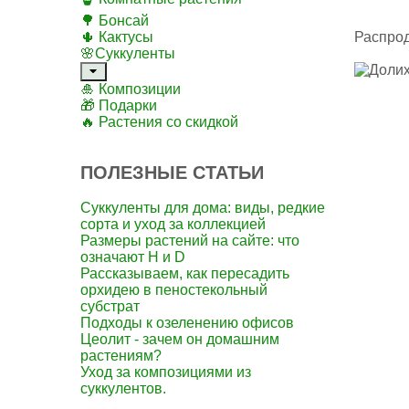
🌳 Бонсай
🌵 Кактусы
Распро
🌸Суккуленты
🎍 Композиции
🎁 Подарки
🔥 Растения со скидкой
ПОЛЕЗНЫЕ СТАТЬИ
Суккуленты для дома: виды, редкие
сорта и уход за коллекцией
Размеры растений на сайте: что
означают H и D
Рассказываем, как пересадить
орхидею в пеностекольный
субстрат
Подходы к озеленению офисов
Цеолит - зачем он домашним
растениям?
Уход за композициями из
суккулентов.