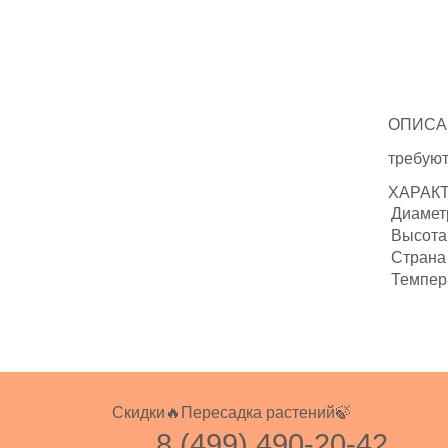
ОПИСА
требуют
ХАРАК
Диаметр
Высота 
Страна
Темпер
Скидки🔥
Пересадка растений🍃
8 (499) 490-20-42