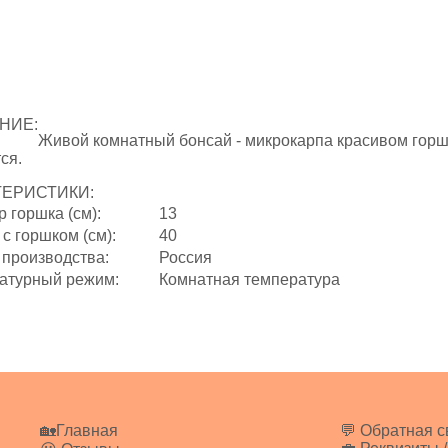
НИЕ:
Живой комнатный бонсай - микрокарпа красивом горшк
ся.
ТЕРИСТИКИ:
 горшка (см):
13
с горшком (см):
40
 производства:
Россия
атурный режим:
Комнатная температура
🏡Главная
💬 Обратная с