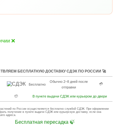
ичии ❌
ТВЛЯЕМ БЕСПЛАТНУЮ ДОСТАВКУ СДЭК ПО РОССИИ 🚀
Обычно 2–8 дней после
💳
Бесплатно
отправки
📦
В пункте выдачи СДЭК или курьером до двери
растений по России осуществляется бесплатно службой СДЭК. При оформлении
брать получение в пункте выдачи СДЭК или курьерскую доставку, если она
шего адреса.
Бесплатная пересадка 🍃