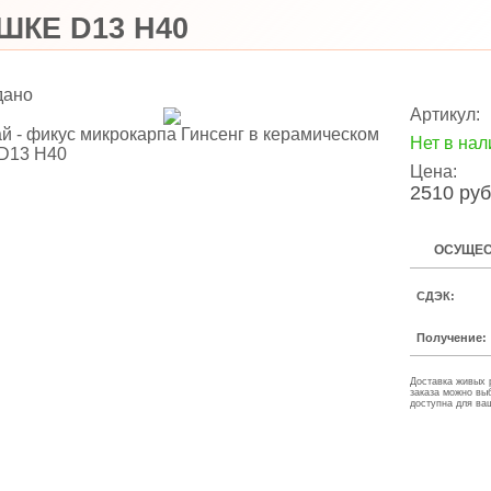
ШКЕ D13 H40
дано
Артикул:
Нет в нал
Цена:
2510 руб
ОСУЩЕС
СДЭК:
Получение:
Доставка живых 
заказа можно вы
доступна для ва