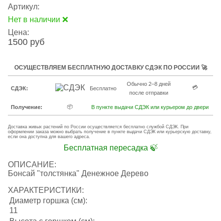
Артикул:
Нет в наличии ❌
Цена:
1500 руб
ОСУЩЕСТВЛЯЕМ БЕСПЛАТНУЮ ДОСТАВКУ СДЭК ПО РОССИИ 🚀
Обычно 2–8 дней
💳
СДЭК:
Бесплатно
после отправки
📦
Получение:
В пункте выдачи СДЭК или курьером до двери
Доставка живых растений по России осуществляется бесплатно службой СДЭК. При
оформлении заказа можно выбрать получение в пункте выдачи СДЭК или курьерскую доставку,
если она доступна для вашего адреса.
Бесплатная пересадка 🍃
ОПИСАНИЕ:
Бонсай "толстянка" Денежное Дерево
ХАРАКТЕРИСТИКИ:
Диаметр горшка (см):
11