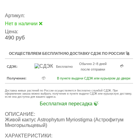
Артикул:
Нет в наличии ❌
Цена:
490 руб
ОСУЩЕСТВЛЯЕМ БЕСПЛАТНУЮ ДОСТАВКУ СДЭК ПО РОССИИ 🚀
Обычно 2–8 дней
💳
СДЭК:
Бесплатно
после отправки
📦
Получение:
В пункте выдачи СДЭК или курьером до двери
Доставка живых растений по России осуществляется бесплатно службой СДЭК. При
оформлении заказа можно выбрать получение в пункте выдачи СДЭК или курьерскую доставку,
если она доступна для вашего адреса.
Бесплатная пересадка 🍃
ОПИСАНИЕ:
Живой кактус Astrophytum Myriostigma (Астрофитум
Многорыльцевый)
ХАРАКТЕРИСТИКИ: