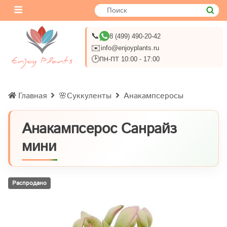
📞
8 (499) 490-20-42
✉️
info@enjoyplants.ru
🕑
ПН-ПТ 10:00 - 17:00
Главная
🌸Суккуленты
Анакампсеросы
Анакампсерос Санрайз
мини
Распродано