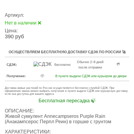
Артикул:
Нет в наличии ❌
Цена:
390 руб
ОСУЩЕСТВЛЯЕМ БЕСПЛАТНУЮ ДОСТАВКУ СДЭК ПО РОССИИ 🚀
Обычно 2–8 дней
💳
СДЭК:
Бесплатно
после отправки
📦
Получение:
В пункте выдачи СДЭК или курьером до двери
Доставка живых растений по России осуществляется бесплатно службой СДЭК. При
оформлении заказа можно выбрать получение в пункте выдачи СДЭК или курьерскую доставку,
если она доступна для вашего адреса.
Бесплатная пересадка 🍃
ОПИСАНИЕ:
Живой суккулент Annecampseros Purple Rain
(Анакампсерос Перпл Реин) в горшке с грунтом
ХАРАКТЕРИСТИКИ: